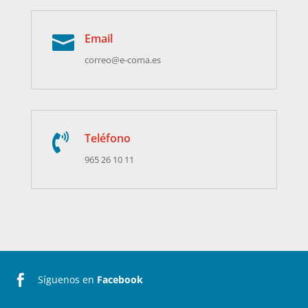
Email

correo@e-coma.es
Teléfono

965 26 10 11

Síguenos en
Facebook