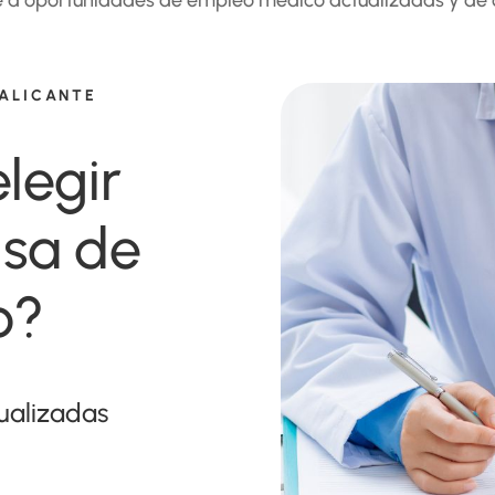
 ALICANTE
legir
lsa de
o?
tualizadas