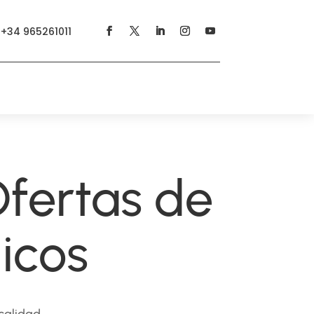
+34 965261011
Ofertas de
icos
calidad