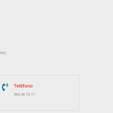
bre).
Teléfono

965 26 10 11