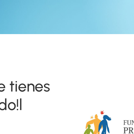
e tienes
do!l