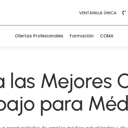
VENTANILLA ÚNICA

Ofertas Profesionales
Formación
COMA
 las Mejores 
bajo para Méd
 a oportunidades de empleo médico actualizadas y de 